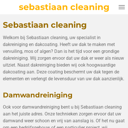
sebastiaan cleaning
Ga
direct
naar
Sebastiaan cleaning
de
hoofdinhoud
Welkom bij Sebastiaan cleaning, uw specialist in
dakreiniging en dakcoating. Heeft uw dak te maken met
vervuiling, mos of algen? Dan is het tijd voor een grondige
dakreiniging. Wij zorgen ervoor dat uw dak er weer als nieuw
uitziet. Naast dakreiniging bieden wij ook hoogwaardige
dakcoating aan. Deze coating beschermt uw dak tegen de
elementen en verlengt de levensduur van uw dak aanzienlijk.
Damwandreiniging
Ook voor damwandreiniging bent u bij Sebastiaan cleaning
aan het juiste adres. Onze technieken zorgen ervoor dat uw
damwand weer schoon en vrij van aanslag is. Of het nu gaat
om een bedrijfsgebouw of een particulier project, wij